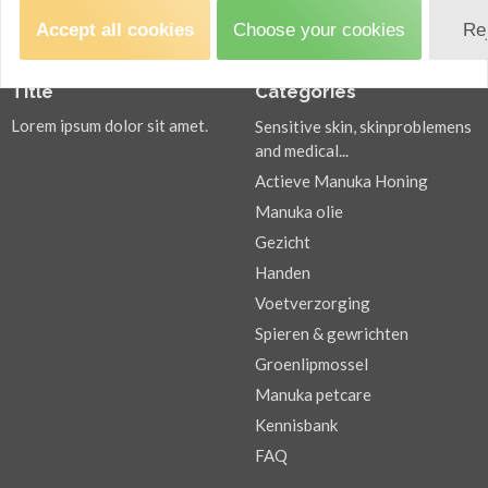
Accept all cookies
Choose your cookies
Re
Title
Categories
Lorem ipsum dolor sit amet.
Sensitive skin, skinproblemens
and medical...
Actieve Manuka Honing
Manuka olie
Gezicht
Handen
Voetverzorging
Spieren & gewrichten
Groenlipmossel
Manuka petcare
Kennisbank
FAQ