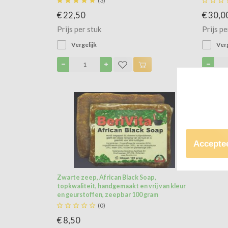





(3)



€ 22,50
€ 30,0
Prijs per stuk
Prijs pe
Vergelijk
Verg
Acceptee
Zwarte zeep, African Black Soap,
topkwaliteit, handgemaakt en vrij van kleur
en geurstoffen, zeepbar 100 gram





(0)
€ 8,50