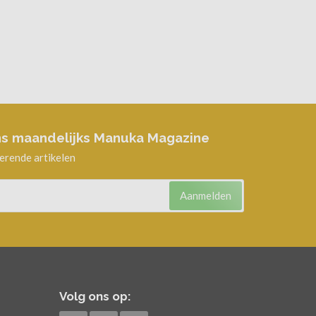
 ons maandelijks Manuka Magazine
rerende artikelen
Aanmelden
Volg ons op: