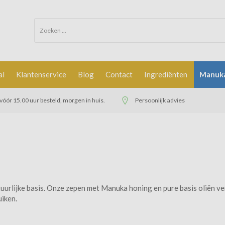
al
Klantenservice
Blog
Contact
Ingrediënten
Manuka
óór 15.00 uur besteld, morgen in huis.
Persoonlijk advies
uurlijke basis. Onze zepen met Manuka honing en pure basis oliën v
uiken.