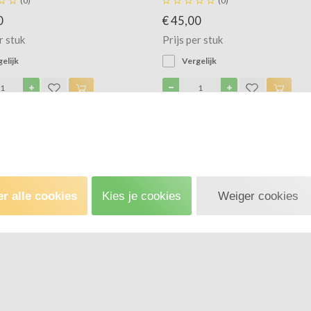


(0)





(0)
0
€ 45,00
r stuk
Prijs per stuk
elijk
Vergelijk
r alle cookies
Kies je cookies
Weiger cookies