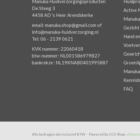
Manuka Huidverzorgingsproducten
Huidpro
De Steeg 3
Active 
4458 AD 's Heer Arendskerke
Manuka 
email: manuka.shop@gmail.com of
Gezicht
info@manuka-huidverzorging.nl
Hand e
Tel: 06 - 2139 0621
Voetver
KVK nummer: 22060418
Gewrich
btw-nummer: NL001586979B27
bankrek.nr: NL19KNAB0401995887
Groenli
Manuka 
Kennisb
FAQ
Alle bedragen zijn inclusief BTW -
Powered by CCV Shop
softwar