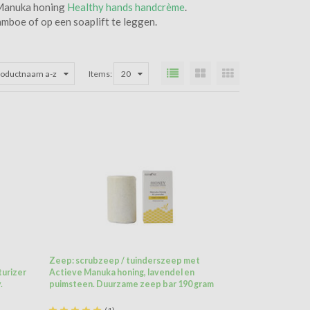
 Manuka honing
Healthy hands handcrème
.
mboe of op een soaplift te leggen.
roductnaam a-z
Items:
20
Zeep: scrubzeep / tuinderszeep met
turizer
Actieve Manuka honing, lavendel en
.
puimsteen. Duurzame zeep bar 190 gram