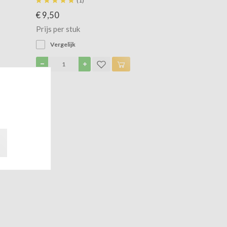





(1)
€ 9,50
Prijs per stuk
Vergelijk