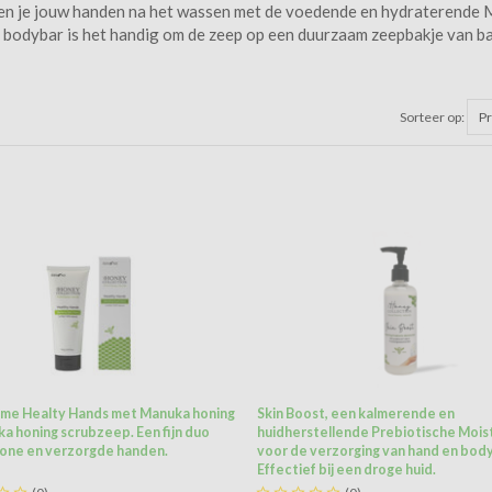
gen je jouw handen na het wassen met de voedende en hydraterende
 bodybar is het handig om de zeep op een duurzaam zeepbakje van ba
Sorteer op:
P
me Healty Hands met Manuka honing
Skin Boost, een kalmerende en
a honing scrubzeep. Een fijn duo
huidherstellende Prebiotische Mois
one en verzorgde handen.
voor de verzorging van hand en body
Effectief bij een droge huid.