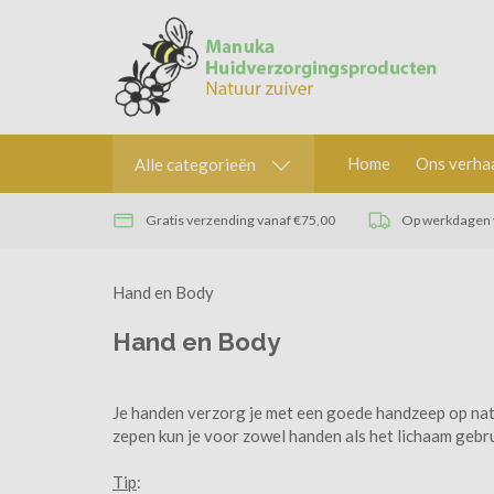
Home
Ons verha
Alle categorieën
Gratis verzending vanaf €75,00
Op werkdagen v
Hand en Body
Hand en Body
Je handen verzorg je met een goede handzeep op nat
zepen kun je voor zowel handen als het lichaam gebr
Tip
: