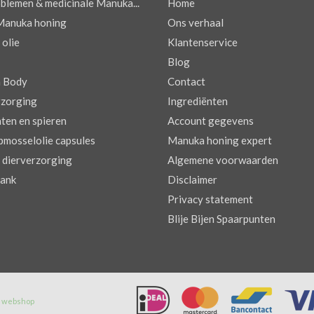
blemen & medicinale Manuka...
Home
Manuka honing
Ons verhaal
olie
Klantenservice
Blog
n Body
Contact
zorging
Ingrediënten
ten en spieren
Account gegevens
pmosselolie capsules
Manuka honing expert
dierverzorging
Algemene voorwaarden
ank
Disclaimer
Privacy statement
Blije Bijen Spaarpunten
e webshop