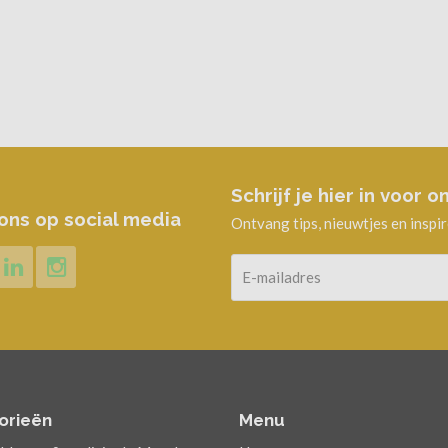
Schrijf je hier in voor
ons op social media
Ontvang tips, nieuwtjes en inspi
orieën
Menu